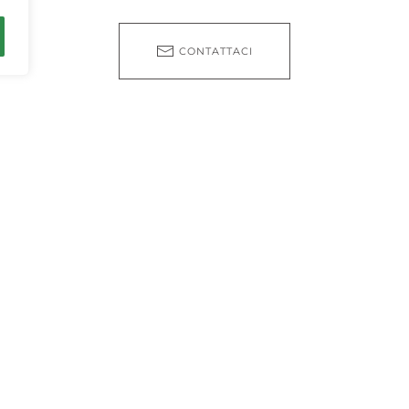
CONTATTACI
UARTER
SOCIAL
 Julian’s, Punchbowl
Elia Zammit Street, STJ
. Julians, Malta
PRIVACY & COOKIE POLICY
GIOCO RESPONSABILE