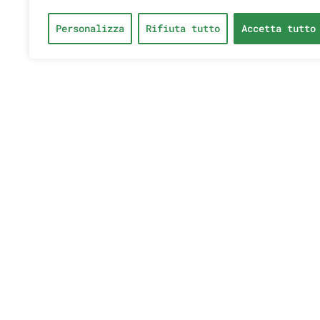
Personalizza
Rifiuta tutto
Accetta tutto
HEADQ
Soho St.
Centre,
3154, St