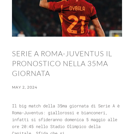
SERIE A ROMA-JUVENTUS IL
PRONOSTICO NELLA 35MA
GIORNATA
MAY 2, 2024
Il big match della 35ma giornata di Serie A è
Roma-Juventus: giallorossi e bianconeri,
infatti si sfideranno domenica 5 maggio alle
ore 20:45 nello Stadio Olimpico della
Capitale. Sfida che si...