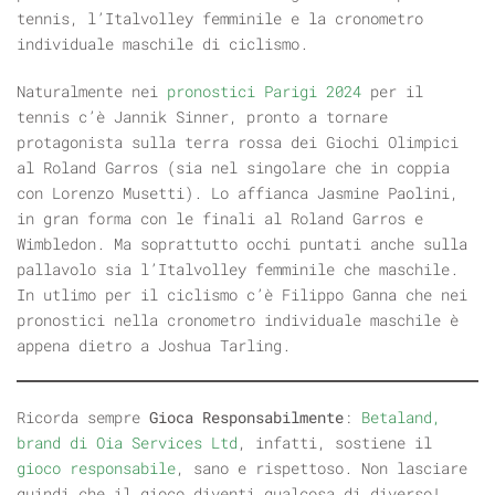
tennis, l’Italvolley femminile e la cronometro
individuale maschile di ciclismo.
Naturalmente nei
pronostici Parigi 2024
per il
tennis c’è Jannik Sinner, pronto a tornare
protagonista sulla terra rossa dei Giochi Olimpici
al Roland Garros (sia nel singolare che in coppia
con Lorenzo Musetti). Lo affianca Jasmine Paolini,
in gran forma con le finali al Roland Garros e
Wimbledon. Ma soprattutto occhi puntati anche sulla
pallavolo sia l’Italvolley femminile che maschile.
In utlimo per il ciclismo c’è Filippo Ganna che nei
pronostici nella cronometro individuale maschile è
appena dietro a Joshua Tarling.
Ricorda sempre
Gioca Responsabilmente
:
Betaland,
brand di Oia Services Ltd
, infatti, sostiene il
gioco responsabile
, sano e rispettoso. Non lasciare
quindi che il gioco diventi qualcosa di diverso!